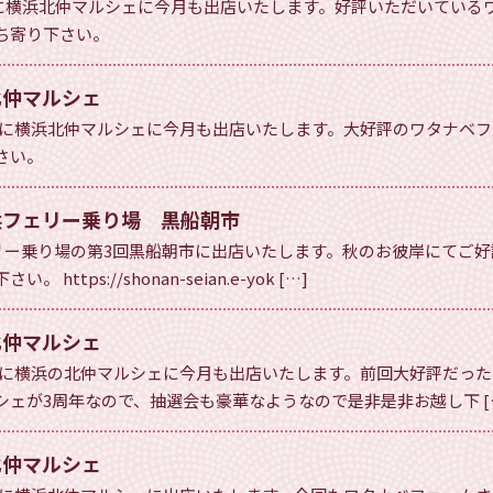
日）に横浜北仲マルシェに今月も出店いたします。好評いただいてい
ち寄り下さい。
北仲マルシェ
（日）に横浜北仲マルシェに今月も出店いたします。大好評のワタナベ
さい。
浜フェリー乗り場 黒船朝市
ェリー乗り場の第3回黒船朝市に出店いたします。秋のお彼岸にてご
tps://shonan-seian.e-yok […]
北仲マルシェ
（日）に横浜の北仲マルシェに今月も出店いたします。前回大好評だっ
ェが3周年なので、抽選会も豪華なようなので是非是非お越し下 [
北仲マルシェ