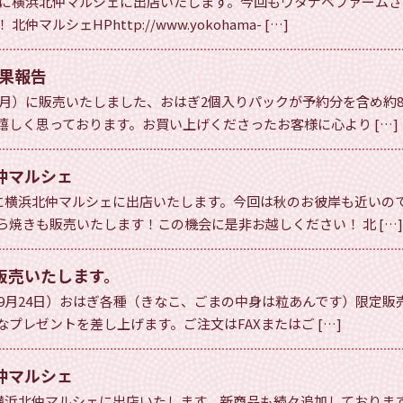
（日）に横浜北仲マルシェに出店いたします。今回もワタナベファーム
ルシェHPhttp://www.yokohama- […]
果報告
日（月）に販売いたしました、おはぎ2個入りパックが予約分を含め約
嬉しく思っております。お買い上げくださったお客様に心より […]
仲マルシェ
）に横浜北仲マルシェに出店いたします。今回は秋のお彼岸も近いの
焼きも販売いたします！この機会に是非お越しください！ 北 […]
販売いたします。
〜9月24日）おはぎ各種（きなこ、ごまの中身は粒あんです）限定販売
プレゼントを差し上げます。ご注文はFAXまたはご […]
仲マルシェ
に横浜北仲マルシェに出店いたします。新商品も続々追加しておりま