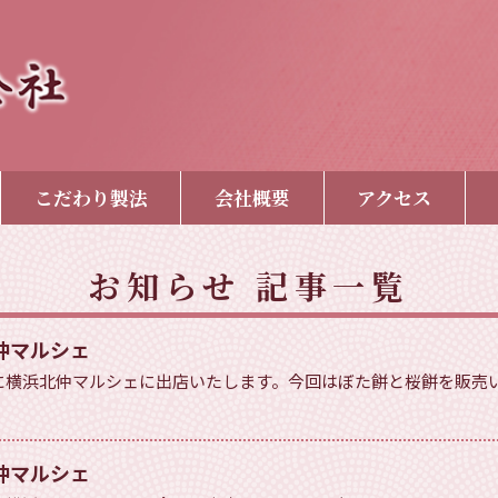
こだわり製法
会社概要
アクセス
お知らせ
記事一覧
仲マルシェ
日）に横浜北仲マルシェに出店いたします。今回はぼた餅と桜餅を販
仲マルシェ