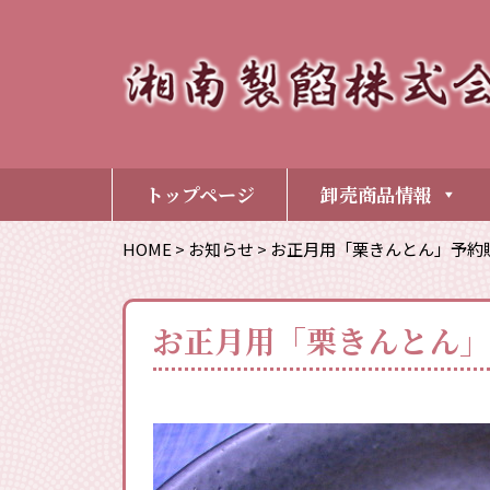
トップページ
卸売商品情報
HOME
>
お知らせ
>
お正月用「栗きんとん」予約販
お正月用「栗きんとん」